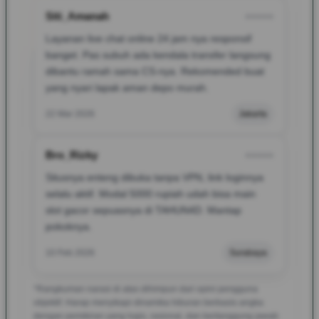
Siti_Amanah
⭐⭐⭐⭐⭐
Layanan live chat online 24 jam nya responsif
banget. Pas subuh ada kendala transfer langsung
dibantu ramah sama CS-nya. Rekomended buat
yang nyari lapak aman depo murah.
22 Mar 2026
Jakarta
Bro_Rizky
⭐⭐⭐⭐⭐
Situsnya enteng dibuka tanpa VPN, link loginnya
selalu aktif. Modal 5000 rupiah udah bisa main
slot gacor sepuasnya di TAHUN4D. Mantap
pokoknya.
10 Feb 2026
Surabaya
*Rangkuman narasi di atas dihimpun dari opini pengguna
objektif. Harap menyikapi dinamika hiburan berbasis angka
dengan pemikiran yang logis, rasional, dan bertanggung jawab