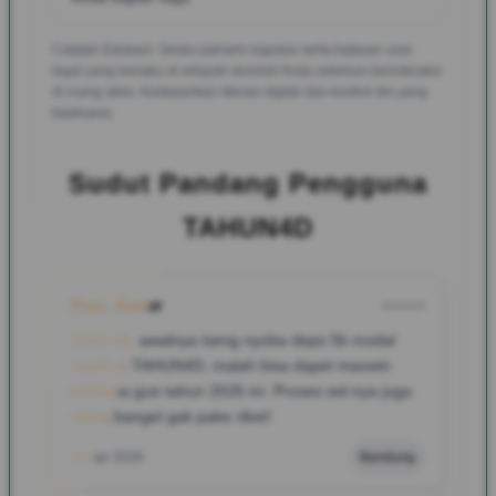
Catatan Edukasi: Selalu pahami regulasi serta batasan usia
legal yang berlaku di wilayah domisili Anda sebelum berinteraksi
di ruang siber. Kedepankan literasi digital dan kontrol diri yang
bijaksana.
Sudut Pandang Pengguna
TAHUN4D
Rian_Gacor
⭐⭐⭐⭐⭐
Gokil sih, awalnya iseng nyoba depo 5k modal
receh di TAHUN4D, malah bisa dapet maxwin
pertama gue tahun 2026 ini. Proses wd-nya juga
cepet banget gak pake ribet!
15 Apr 2026
Bandung