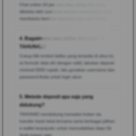
Chat online 24 jam non-stop setiap hari yang
dikelola oleh customer service profesional untuk
membantu kendala transaksi atau akun Anda.
4. Bagaimana cara daftar dan login di
TAHUN4D?
Cukup klik tombol daftar yang tersedia di situs ini,
isi formulir data diri dengan valid, lakukan deposit
minimal 5000 rupiah, lalu gunakan username dan
password Anda untuk login akun.
5. Metode deposit apa saja yang
didukung?
TAHUN4D mendukung transaksi instan via
transfer bank lokal ternama serta berbagai pilihan
e-wallet terpopuler untuk memudahkan depo 5k
Anda kapan saja.