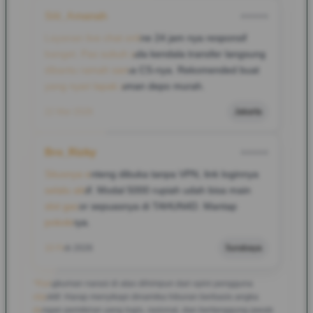
Siti_Amanah
⭐⭐⭐⭐⭐
Layanan live chat online 24 jam nya responsif
banget. Pas subuh ada kendala transfer langsung
dibantu ramah sama CS-nya. Rekomended buat
yang nyari lapak aman depo murah.
22 Mar 2026
Jakarta
Bro_Rizky
⭐⭐⭐⭐⭐
Situsnya enteng dibuka tanpa VPN, link loginnya
selalu aktif. Modal 5000 rupiah udah bisa main
slot gacor sepuasnya di TAHUN4D. Mantap
pokoknya.
10 Feb 2026
Surabaya
*Rangkuman narasi di atas dihimpun dari opini pengguna
objektif. Harap menyikapi dinamika hiburan berbasis angka
dengan pemikiran yang logis, rasional, dan bertanggung jawab