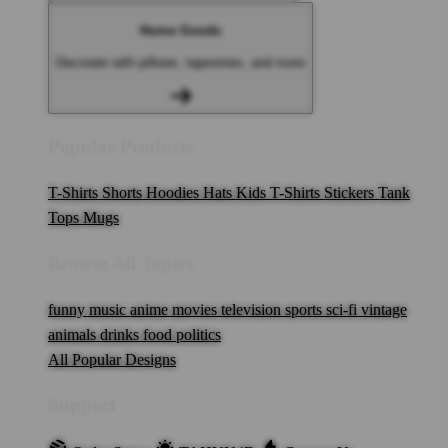
Home Goods
Decorate with pillows, tapestries, and more
Popular Products
T-Shirts
Shorts
Hoodies
Hats
Kids T-Shirts
Stickers
Tank
Tops
Mugs
Browse All Topics
funny
music
anime
movies
television
sports
sci-fi
vintage
animals
drinks
food
politics
All Popular Designs
Support