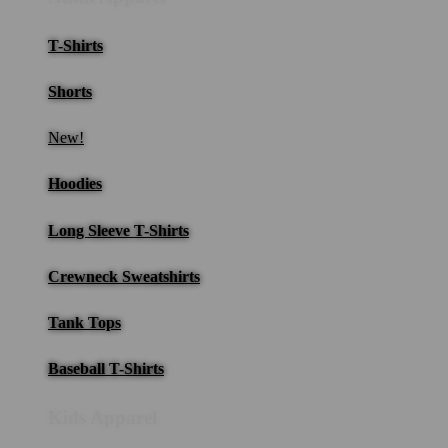
T-Shirts
Shorts
New!
Hoodies
Long Sleeve T-Shirts
Crewneck Sweatshirts
Tank Tops
Baseball T-Shirts
Kids Apparel