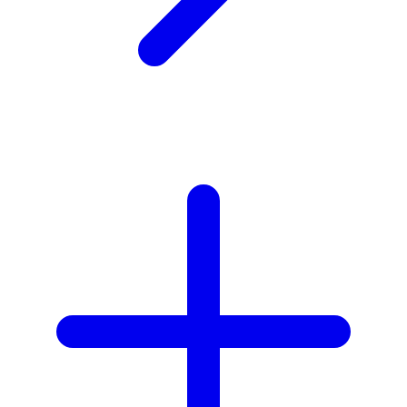
Twistshake
TY Toys
U
V
Veja
Vitaflow
Vtech
W
Waterland
Wellness