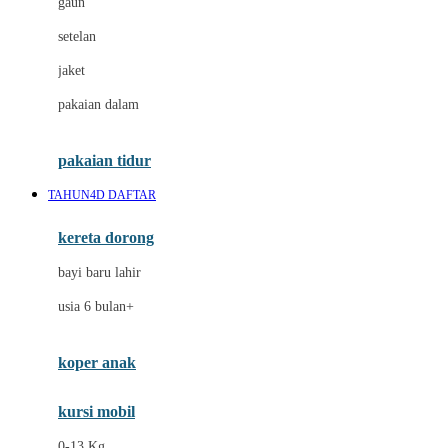
gaun
Dae Organics
setelan
Docare
jaket
Doona
pakaian dalam
Down To Earth
Drew
pakaian tidur
Dr. Brown's
TAHUN4D DAFTAR
E
kereta dorong
ELC
bayi baru lahir
Ergobaby
usia 6 bulan+
Expert Care
koper anak
Ezyroller
kursi mobil
F
0-13 Kg