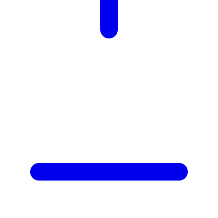
X
Xootz
Y
Yamatoya
Z
Zaxy
Zoggs
0-9
4Moms
59S