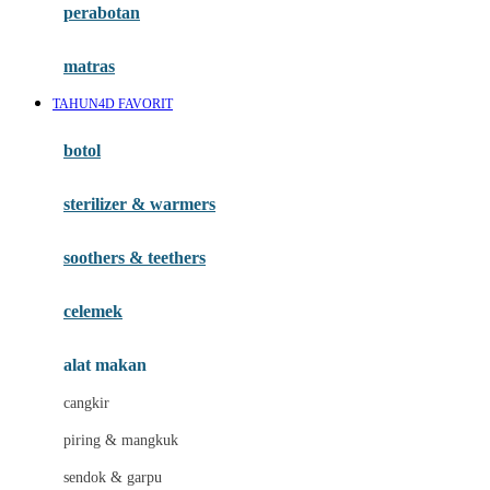
perabotan
Happy Tummy
Hauck
matras
Havaianas
TAHUN4D FAVORIT
Hegen
botol
Hot Wheels
sterilizer & warmers
Hybrid
soothers & teethers
I
Inlacta DHA
celemek
Interlac
alat makan
Ivenet
cangkir
J
piring & mangkuk
Jack N Jill
sendok & garpu