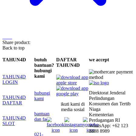
Share product:
Back to top
TAHUN4D
butuh
DAFTAR
we accept
bantuan?
TAHUN4D
hubungi
kami
TAHUN4D
LOGIN
Direktorat Jenderal
hubungi
TAHUN4D
Perlindungan
kami
DAFTAR
Konsumen dan Tertib
ikuti kami di
Niaga
media sosial
bantuan
Kementerian
TAHUN4D
dan faq
Perdagangan RI
SLOT
WhatsApp: +62 123
8888 8989
021-