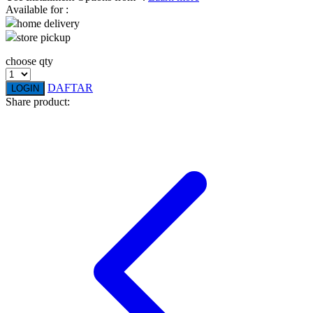
Available for :
home delivery
Q
store pickup
QV Baby
choose qty
R
DAFTAR
LOGIN
Share product:
Real Shades
Red Castle
Ribbon Madness
S
Sebamed
Silver Cross
Simply Idea
Skip Hop
Spectra