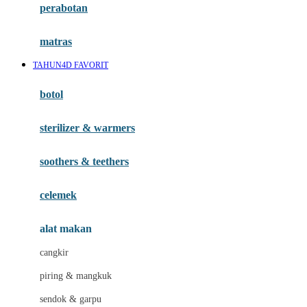
perabotan
Happy Tummy
Hauck
matras
Havaianas
TAHUN4D FAVORIT
Hegen
botol
Hot Wheels
sterilizer & warmers
Hybrid
soothers & teethers
I
Inlacta DHA
celemek
Interlac
alat makan
Ivenet
cangkir
J
piring & mangkuk
Jack N Jill
sendok & garpu