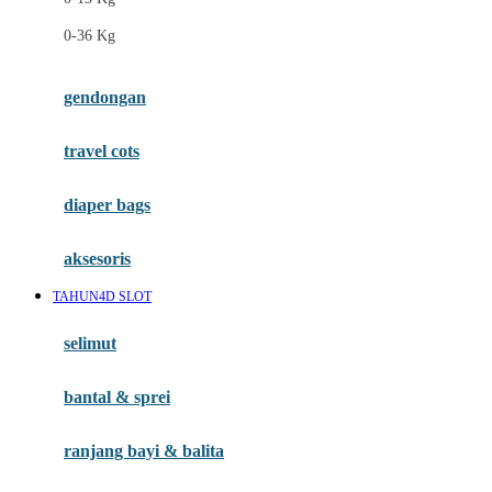
Felt So Sweet
0-36 Kg
Fisher Price
Flipper
gendongan
Friends Of Sally
travel cots
G
diaper bags
Gb
Geko
aksesoris
Graco
TAHUN4D SLOT
Gund
selimut
H
bantal & sprei
Habbie
Haenim
ranjang bayi & balita
Happy Horse