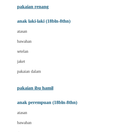
Buggygear
pakaian renang
Bumkins
anak laki-laki (18bln-8thn)
C
atasan
Cetaphil
bawahan
Chicco
setelan
Childlife
jaket
Clevamama
pakaian dalam
Cocolatte
Cottonseeds
pakaian ibu hamil
Cozy N Safe
anak perempuan (18bln-8thn)
Crane
atasan
Cybex
bawahan
D